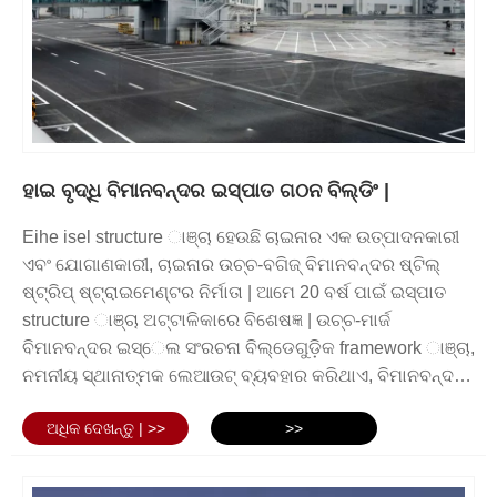
ଏକ ଦୃ ust ଏବଂ ସ୍ଥାୟୀ ପସନ୍ଦ | ଏହା ଉତ୍କୃଷ୍ଟ ଶକ୍ତି, କ୍ଷୟ ପ୍ରତିରୋଧ
ଏବଂ ଡିଜାଇନ୍ରେ ନମନୀୟତା ପ୍ରଦାନ କରେ, ଏହାକୁ ବିଭିନ୍ନ ପ୍ରକାରର
ପ୍ରୟୋଗ ଏବଂ ପରିବେଶ ଅବସ୍ଥା ପାଇଁ ଉପଯୁକ୍ତ କରିଥାଏ |
ବିମାନବନ୍ଦର ଇସ୍ପାତ ସଂରଚନା ପ୍ରକାର |
ହାଇ ବୃଦ୍ଧି ବିମାନବନ୍ଦର ଇସ୍ପାତ ଗଠନ ବିଲ୍ଡିଂ |
ବିମାନ ବନ୍ଦରର ସୁବିଧାଗୁଡ଼ିକର ନିର୍ଦ୍ଦିଷ୍ଟ ଆବଶ୍ୟକତା ଏବଂ ଡିଜାଇନ୍ ଉପରେ
Eihe isel structure ାଞ୍ଚା ହେଉଛି ଚାଇନାର ଏକ ଉତ୍ପାଦନକାରୀ
ନିର୍ଭର କରି ବିମାନବନ୍ଦର ଷ୍ଟିଲ୍ ଗଠନ ଭିନ୍ନ ହୋଇପାରେ | ତଥାପି, ସେଠାରେ
ଏବଂ ଯୋଗାଣକାରୀ, ଚାଇନାର ଉଚ୍ଚ-ବଗିଜ୍ ବିମାନବନ୍ଦର ଷ୍ଟିଲ୍
ଅନେକ ସାଧାରଣ ପ୍ରକାରର ଇସ୍ପାତ ସଂରଚନା ଅଛି ଯାହା ବିମାନବନ୍ଦର
ଷ୍ଟ୍ରିପ୍ ଷ୍ଟ୍ରାଇମେଣ୍ଟର ନିର୍ମାତା | ଆମେ 20 ବର୍ଷ ପାଇଁ ଇସ୍ପାତ
ନିର୍ମାଣରେ ପ୍ରାୟତ। ବ୍ୟବହୃତ ହୁଏ |
structure ାଞ୍ଚା ଅଟ୍ଟାଳିକାରେ ବିଶେଷଜ୍ଞ | ଉଚ୍ଚ-ମାର୍ଜ
ଗୋଟିଏ ସାଧାରଣ ପ୍ରକାର ହେଉଛି ଫ୍ରେମ୍ ଗଠନ, ଯେଉଁଥିରେ ଭୂଲମ୍ବ
ବିମାନବନ୍ଦର ଇସ୍େଲ ସଂରଚନା ବିଲ୍ଡେଗୁଡ଼ିକ framework ାଞ୍ଚା,
ସ୍ତମ୍ଭ ଏବଂ ଭୂସମାନ୍ତର ବିମ୍ ଥାଏ ଯାହା ବିମାନବନ୍ଦର ଟର୍ମିନାଲ୍ କିମ୍ବା
ନମନୀୟ ସ୍ଥାନାତ୍ମକ ଲେଆଉଟ୍ ବ୍ୟବହାର କରିଥାଏ, ବିମାନବନ୍ଦର
ହ୍ୟାଙ୍ଗରର ଛାତ ଏବଂ କାନ୍ଥକୁ ସମର୍ଥନ କରିବା ପାଇଁ ଏକ କଠିନ କଙ୍କାଳ
ନିର୍ମାଣର ଚାହିଦା ପୂରଣ କରିବା ପାଇଁ ବଡ଼ ଆକାରର ସ୍ଥାନ ସୃଷ୍ଟି
ସୃଷ୍ଟି କରେ | ଏହି ପ୍ରକାରର ସଂରଚନା ଉତ୍କୃଷ୍ଟ ସ୍ଥିରତା ଏବଂ ଶକ୍ତି
ଅଧିକ ଦେଖନ୍ତୁ | >>
>>
କରିପାରିବ
ଯୋଗାଇଥାଏ, ଏହାକୁ ବୃହତ ଆକାରର ସୁବିଧା ପାଇଁ ଉପଯୁକ୍ତ କରିଥାଏ |
ଅନ୍ୟ ଏକ ପ୍ରକାର ହେଉଛି ଟ୍ରସ୍ ଗଠନ, ଯାହା ଏକ ହାଲୁକା କିନ୍ତୁ