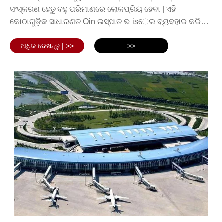
ଲେଆଉଟ୍, ଏହାକୁ ସମର୍ଥନ କରିବାକୁ ଆବଶ୍ୟକ କରୁଥିବା ଭାର ଏବଂ ସ୍ଥାନୀୟ
ସଂସ୍କରଣ ହେତୁ ବହୁ ପରିମାଣରେ ଲୋକପ୍ରିୟ ହେବା | ଏହି
ପରିବେଶ ପରିସ୍ଥିତି ଦ୍ୱାରା ନିର୍ଣ୍ଣୟ କରାଯାଏ | ତେଣୁ, ଆପଣଙ୍କର
କୋଠାଗୁଡ଼ିକ ସାଧାରଣତ Oin ଇସ୍ପାତ ଭ isେଇ ବ୍ୟବହାର କରି
ବିମାନବନ୍ଦର ପ୍ରକଳ୍ପ ପାଇଁ ସବୁଠାରୁ ଉପଯୁକ୍ତ ପ୍ରକାରର ଷ୍ଟିଲ୍ ଗଠନ
ନିର୍ମିତ | ଧାତୁ ସଂରଚନାକୁ ବିଲ୍ଡିଂ ଡିଜାଇମ୍ ଠାରୁ ଟର୍ମପଲ୍ ଏବଂ ଏପରିକି
ନିର୍ଣ୍ଣୟ କରିବାକୁ ଷ୍ଟ୍ରକଚରାଲ୍ ଇଞ୍ଜିନିୟର୍ ଏବଂ ସ୍ଥପତିମାନଙ୍କ ସହିତ
ଅଧିକ ଦେଖନ୍ତୁ | >>
>>
ଆକାଶରେ ରାଇଟଲ୍ ଏବଂ ଏପରିକି ଏପରିକି ମେଳାଭୂମି ରେଜାଇଜ୍ ରେ
ପରାମର୍ଶ କରିବା ଗୁରୁତ୍ୱପୂର୍ଣ୍ଣ |
ଡିଜାଇନ୍ କରିପାରେ | ଇସ୍ପାତ ଫ୍ରେମ୍ ସହିତ କୋଠାଗୁଡ଼ିକ ପୂର୍ବ-
ଉପରୋକ୍ତ ଇସ୍ପାତ ସଂରଚନା ସହିତ, ବିମାନବନ୍ଦରର ନିର୍ଦ୍ଦିଷ୍ଟ ଅଞ୍ଚଳରେ
ଇଞ୍ଜିନିୟମ୍, ପ୍ରିଫରେପ୍ରିପ୍ଟ, କିମ୍ବା କଷ୍ଟମ ଡିଜାଇନ୍
ବ୍ୟବହୃତ ସ୍ୱତନ୍ତ୍ର ଇସ୍ପାତ ସଂରଚନା ମଧ୍ୟ ଅଛି | ଉଦାହରଣ ସ୍ୱରୂପ,
ହୋଇପାରେ, ନିର୍ମାଣରେ ଚିତ୍ରିତ | କାରଣ ଇସ୍ପାତ ଫ୍ରେମ୍ଗୁଡ଼ିକ
ବ୍ୟାଗେଜ୍ ହ୍ୟାଣ୍ଡଲିଂ ସିଷ୍ଟମକୁ ସମର୍ଥନ କରିବା ପାଇଁ ବ୍ୟବହୃତ ଷ୍ଟିଲ୍
ଉତ୍ପାଦିତ ଅଫସାଇଟ୍, ନିର୍ମାଣ ସମୟ ବହୁତ ହ୍ରାସ ପାଇପାରେ | ଏହାର
ପ୍ଲାଟଫର୍ମଗୁଡିକ ବିମାନବନ୍ଦର କାର୍ଯ୍ୟର ଏକ ଗୁରୁତ୍ୱପୂର୍ଣ୍ଣ ଅଂଶ | ଏହି
ଅର୍ଥ ହେଉଛି ଧାତୁ ଗଠନ ବିମାନବନ୍ଦର କୋଠାଗୁଡ଼ିକ ପାରମ୍ପାରିକ
ପ୍ଲାଟଫର୍ମଗୁଡିକ ବ୍ୟାଗେଜ୍ ହ୍ୟାଣ୍ଡଲିଂ ଉପକରଣର ଓଜନ ଏବଂ କମ୍ପନକୁ
ନିର୍ମାଣ ପଦ୍ଧତି ଅପେକ୍ଷା ଦ୍ରୁତ ଏବଂ ଅଧିକ ଦକ୍ଷ ଭାବରେ ନିର୍ମାଣ
ପ୍ରତିହତ କରିବା ପାଇଁ ଡିଜାଇନ୍ କରାଯାଇଛି, ସୁଗମ ଏବଂ ଦକ୍ଷ କାର୍ଯ୍ୟକୁ
ହୋଇପାରିବ | ବିମାନ ବନ୍ଦରରେ ଇସ୍ପାତ ସଂରଚନାଗୁଡ଼ିକର ଉପାଦାନ
ସୁନିଶ୍ଚିତ କରେ |
ଆସେିକିଅନ୍ ଏବଂ ଅନ୍ୟାନ୍ୟ ପରିବେଶ ଇଫେକ୍ଟର ପ୍ରତିରୋଧ, ଏବଂ
ଅଧିକନ୍ତୁ, ବିମାନବନ୍ଦର ରନୱେ ଏବଂ ଟ୍ୟାକ୍ସିୱେ ନିର୍ମାଣରେ ଇସ୍ପାତ ମଧ୍ୟ
ଉଚ୍ଚ ପବନ ଏବଂ ଅନ୍ୟାନ୍ୟ ପାଣିପାଗ ଅବସ୍ଥା ପ୍ରତିରୋଧ କରିବାର
ବ୍ୟବହାର କରାଯାଇପାରିବ | ଏହି କ୍ଷେତ୍ରରେ ଇସ୍ପାତର ବ୍ୟବହାର ଅଧିକ
କ୍ଷମତା ଅନ୍ତର୍ଭୁକ୍ତ | ଭୂକମ୍ପ ପ୍ରତିରୋଧ ପାଇଁ ଇସ୍ପାତ ସଂରଚନା
ସ୍ଥାୟୀତା ଏବଂ ପିନ୍ଧିବା ଏବଂ ଛିଣ୍ଡିବା ପାଇଁ ପ୍ରତିରୋଧ ପାଇଁ ଅନୁମତି
ମଧ୍ୟ ଡିଜାଇନ୍ କରାଯାଇପାରେ | ସେମାନେ ଖୋଲା ଏବଂ ନମନୀୟ
ଦେଇଥାଏ, ବିମାନ କାର୍ଯ୍ୟର ନିରାପତ୍ତା ଏବଂ ଦକ୍ଷତା ନିଶ୍ଚିତ କରିଥାଏ |
ସ୍ଥାନ ନିର୍ମାଣ ପାଇଁ ବଡ଼ ସ୍ୱଚ୍ଛ ଅଂଶ ପାଇଁ ଯୋଗ ଦେଇଛନ୍ତି, ଯାହା
ମୋଟ ଉପରେ, ବ୍ୟବହୃତ ବିମାନବନ୍ଦର ଇସ୍ପାତ ସଂରଚନାଗୁଡ଼ିକର
ବିମାନବନ୍ଦର ପାଇଁ ଜରୁରୀ | ସାମର୍ଥରେ, ଧାତୁ ସଂରଚନା ବିମାନବନ୍ଦର
ପ୍ରକାରଗୁଡିକ ବିବିଧ ଏବଂ ସୁବିଧାର ନିର୍ଦ୍ଦିଷ୍ଟ ଆବଶ୍ୟକତା ଏବଂ ଡିଜାଇନ୍
କୋଠାଗୁଡ଼ିକ ଏକ ନିର୍ଭରଯୋଗ୍ୟ, ବ୍ୟବହାରିକ, ଏବଂ ବ୍ୟସ୍ତ