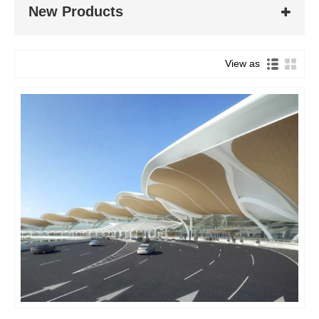
New Products
ବିମାନବନ୍ଦର ଇସ୍ପାତ ଗଠନ କ’ଣ?
View as
ବିମାନବନ୍ଦର ଇସ୍ପାତ ସଂରଚନା ଟର୍ମିନାଲ୍, ହ୍ୟାଙ୍ଗର ଏବଂ କଣ୍ଟ୍ରୋଲ୍
ଟାୱାର ଭଳି ବିମାନବନ୍ଦର ସୁବିଧା ନିର୍ମାଣରେ ପ୍ରାଥମିକ ସାମଗ୍ରୀ ଭାବରେ
ଇସ୍ପାତର ବ୍ୟବହାରକୁ ସୂଚିତ କରେ | ଏହି ପ୍ରକାରର ସଂରଚନା ଶକ୍ତି,
ସ୍ଥାୟୀତ୍ୱ, ନମନୀୟତା ଏବଂ କ୍ଷୟ ପ୍ରତିରୋଧକୁ ଅନ୍ତର୍ଭୁକ୍ତ କରି ଅନେକ
ସୁବିଧା ପ୍ରଦାନ କରେ |
ଏକ ବିମାନବନ୍ଦର ଟର୍ମିନାଲର ଇସ୍ପାତ framework ାଞ୍ଚା, ସମଗ୍ର ବିଲ୍ଡିଂକୁ
ସମର୍ଥନ କରେ ଏବଂ ଭାରକୁ ଫଳପ୍ରଦ ଭାବରେ ବଣ୍ଟନ କରେ | ଏଥିରେ
ସ୍ତମ୍ଭ, ବିମ୍, ଏବଂ ଟ୍ରସ୍ ରହିଥାଏ ଯାହା ଭୂକମ୍ପ ଶକ୍ତି, ପବନ ଭାର ଏବଂ
ଅନ୍ୟାନ୍ୟ ପ୍ରାକୃତିକ ବିପଦକୁ ପ୍ରତିହତ କରିବା ପାଇଁ ପରିକଳ୍ପିତ | ଇସ୍ପାତ
ଛାତର ସଂରଚନା, ପ୍ରାୟତ a ଏକ ଜଟିଳ ଜ୍ୟାମିତିକୁ ଧାରଣ କରିଥାଏ,
ଉପାଦାନଗୁଡିକରୁ ଆଶ୍ରୟ ଏବଂ ସୁରକ୍ଷା ଯୋଗାଇଥାଏ |
ଅଧିକନ୍ତୁ, ଇସ୍ପାତର ନମନୀୟତା ବିଭିନ୍ନ ଏବଂ ଅଭିନବ ଡିଜାଇନ୍ ସୃଷ୍ଟି ପାଇଁ
ଅନୁମତି ଦିଏ ଯାହା ବିମାନବନ୍ଦର ସୁବିଧାଗୁଡ଼ିକର ଭିଜୁଆଲ୍ ଆବେଦନ ଏବଂ