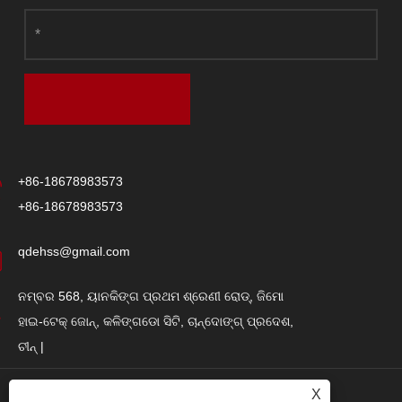
ସଂକ୍ଷେପରେ, ବିମାନବନ୍ଦର ଇସ୍ପାତ ସଂରଚନାର ସୁବିଧା ମଧ୍ୟରେ ଶକ୍ତି,
ସ୍ଥାୟୀତ୍ୱ, ଡିଜାଇନ୍ରେ ନମନୀୟତା, ହାଲୁକା ନିର୍ମାଣ, ସହଜ ସମାବେଶ ଏବଂ
ବିଛିନ୍ନତା, ଅଗ୍ନି ପ୍ରତିରୋଧ ଏବଂ ପରିବେଶ ବନ୍ଧୁତା ଅନ୍ତର୍ଭୁକ୍ତ | ଏହି
ସୁବିଧାଗୁଡ଼ିକ ବିମାନବନ୍ଦର ସୁବିଧାଗୁଡ଼ିକର ସାମଗ୍ରିକ ନିରାପତ୍ତା, ଦକ୍ଷତା ଏବଂ
ସ୍ଥାୟୀତ୍ୱରେ ସହାୟକ ହୁଏ |
+86-18678983573
+86-18678983573
qdehss@gmail.com
ନମ୍ବର 568, ୟାନକିଙ୍ଗ ପ୍ରଥମ ଶ୍ରେଣୀ ରୋଡ୍, ଜିମୋ
ହାଇ-ଟେକ୍ ଜୋନ୍, କଳିଙ୍ଗଡୋ ସିଟି, ଚାନ୍ଦୋଙ୍ଗ୍ ପ୍ରଦେଶ,
ଚୀନ୍ |
X