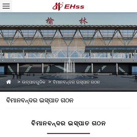
ଉତ୍ପାଦଗୁଡିକ
ବିମାନବନ୍ଦର ଇସ୍ପାତ ଗଠନ
ବିମାନବନ୍ଦର ଇସ୍ପାତ ଗଠନ
ବିମାନବନ୍ଦର ଇସ୍ପାତ ଗଠନ