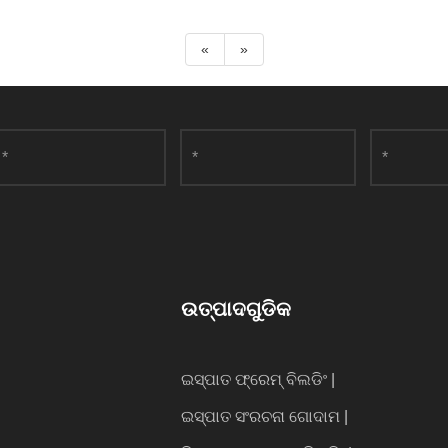
«
»
ଉତ୍ପାଦଗୁଡିକ
ଇସ୍ପାତ ଫ୍ରେମ୍ ବିଲଡିଂ |
ଇସ୍ପାତ ସଂରଚନା ଗୋଦାମ |