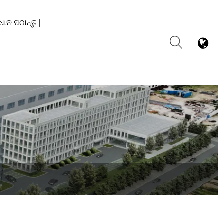
ଧାନ ପଠାନ୍ତୁ |