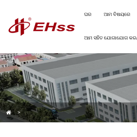
ଘର
ଆମ ବିଷୟରେ
ଆମ ସହିତ ଯୋଗାଯୋଗ କରନ୍