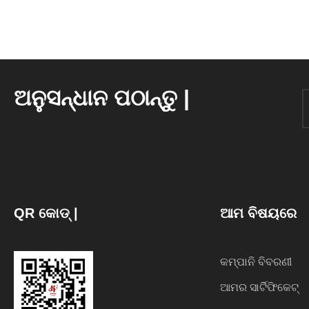
ଅନୁସନ୍ଧାନ ପଠାନ୍ତୁ |
QR କୋଡ୍ |
ଆମ ବିଷୟରେ
କମ୍ପାନି ବିବରଣୀ
ଆମର ସାର୍ଟିଫିକେଟ୍