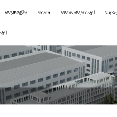
ଉତ୍ପାଦଗୁଡିକ
ସମ୍ବାଦ
ଡାଉନଲୋଡ୍ କରନ୍ତୁ |
ଅନୁସନ୍
ତୁ |