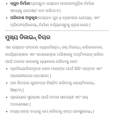
ଦ୍ରୁତ ନିର୍ମାଣ:
ପ୍ରସ୍ତୁତ ଇସ୍ପାତ ଉପାଦାନଗୁଡ଼ିକ ନିର୍ମାଣ
ସମୟକୁ ଯଥେଷ୍ଟ କମ କରିଥାଏ |
ପରିବେଶ ଅନୁକୂଳ:
ଇସ୍ପାତ ପୁନ y ବ୍ୟବହାର ଯୋଗ୍ୟ, ଏବଂ
ପ୍ରିଫେବ୍ରିକେସନ୍ ନିର୍ମାଣ ବର୍ଜ୍ୟବସ୍ତୁକୁ ହ୍ରାସ କରେ |
ମୁଖ୍ୟ ଡିଜାଇନ୍ ବିଚାର
ଏକ ଇସ୍ପାତ ସଂରଚନା ବ୍ୟାଡମିଣ୍ଟନ୍ ହଲ୍ ଡିଜାଇନ୍ କରିବାବେଳେ,
କାର୍ଯ୍ୟଦକ୍ଷତା ଏବଂ ଉପଭୋକ୍ତା ଅଭିଜ୍ଞତାକୁ ଅପ୍ଟିମାଇଜ୍ କରିବା
ପାଇଁ ଅନେକ କାରଣକୁ ଧ୍ୟାନରେ ରଖିବାକୁ ହେବ:
ପ୍ରତିଯୋଗିତାମୂଳକ ଖେଳ ମାନାଙ୍କ ପାଇଁ ସିଲିଂ ଉଚ୍ଚତା ଏବଂ
ଆଲୋକୀକରଣ ଲେଆଉଟ୍ |
ଘର ଭିତରର ଗୁଣବତ୍ତା ନିଶ୍ଚିତ କରିବାକୁ ଭେଣ୍ଟିଲେସନ୍
ସିଷ୍ଟମ୍ |
ପ୍ଲେୟାର ସୁରକ୍ଷା ପାଇଁ ଚଟାଣ ସାମଗ୍ରୀ ଏବଂ ଶକ୍
ଅବଶୋଷଣ |
ବାହ୍ୟ ଶବ୍ଦ ବାଧାକୁ କମ୍ କରିବାକୁ ଶବ୍ଦ ଇନସୁଲେସନ୍ |