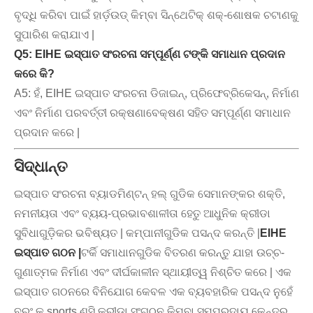
ବୃଦ୍ଧି କରିବା ପାଇଁ ହାର୍ଡ଼ଉଡ୍ କିମ୍ବା ସିନ୍ଥେଟିକ୍ ଶକ୍-ଶୋଷକ ଚଟାଣକୁ
ସୁପାରିଶ କରାଯାଏ |
Q5: EIHE ଇସ୍ପାତ ସଂରଚନା ସମ୍ପୂର୍ଣ୍ଣ ଟଙ୍କି ସମାଧାନ ପ୍ରଦାନ
କରେ କି?
A5: ହଁ, EIHE ଇସ୍ପାତ ସଂରଚନା ଡିଜାଇନ୍, ପ୍ରିଫେବ୍ରିକେସନ୍, ନିର୍ମାଣ
ଏବଂ ନିର୍ମାଣ ପରବର୍ତ୍ତୀ ରକ୍ଷଣାବେକ୍ଷଣ ସହିତ ସମ୍ପୂର୍ଣ୍ଣ ସମାଧାନ
ପ୍ରଦାନ କରେ |
ସିଦ୍ଧାନ୍ତ
ଇସ୍ପାତ ସଂରଚନା ବ୍ୟାଡମିଣ୍ଟନ୍ ହଲ୍ ଗୁଡିକ ସେମାନଙ୍କର ଶକ୍ତି,
ନମନୀୟତା ଏବଂ ବ୍ୟୟ-ପ୍ରଭାବଶାଳୀତା ହେତୁ ଆଧୁନିକ କ୍ରୀଡା
ସୁବିଧାଗୁଡ଼ିକର ଭବିଷ୍ୟତ | କମ୍ପାନୀଗୁଡିକ ପସନ୍ଦ କରନ୍ତି |
EIHE
ଇସ୍ପାତ ଗଠନ |
ଟର୍କି ସମାଧାନଗୁଡିକ ବିତରଣ କରନ୍ତୁ ଯାହା ଉଚ୍ଚ-
ଗୁଣାତ୍ମକ ନିର୍ମାଣ ଏବଂ ଦୀର୍ଘକାଳୀନ ସ୍ଥାୟୀତ୍ୱ ନିଶ୍ଚିତ କରେ | ଏକ
ଇସ୍ପାତ ଗଠନରେ ବିନିଯୋଗ କେବଳ ଏକ ବ୍ୟବହାରିକ ପସନ୍ଦ ନୁହେଁ
ବରଂ କ sports ଣସି କ୍ରୀଡ଼ା ସଂଗଠନ କିମ୍ବା ସମ୍ପ୍ରଦାୟ କେନ୍ଦ୍ର