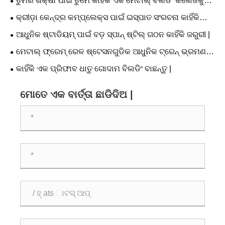
ତୁମର ଶିକ୍ଷା ପାଇଁ ତୁମେ କାହିଁକି ଏକ ମେଟାଲ୍ ବିଲଡିଂ କଲେଜକୁ
ବିଚାର କରିବା ଉଚିତ୍ |
କ୍ରୀଡ଼ା କେନ୍ଦ୍ର କମ୍ପ୍ଲେକ୍ସ ପାଇଁ ଇସ୍ପାତ ସଂରଚନା କାହିଁକି
ଆଧୁନିକ ଷ୍ଟାଡିୟମ୍ ନିର୍ମାଣ ପାଇଁ ସର୍ବୋତ୍ତମ ସମାଧାନ |
ଆଧୁନିକ ଷ୍ଟାଡିୟମ୍ ପାଇଁ ବଡ଼ ସ୍ପାନ୍ ଷ୍ଟିଲ୍ ଗଠନ କାହିଁକି ଜରୁରୀ |
ମେଟାଲ୍ ଫ୍ରେମ୍ ରେଳ ଷ୍ଟେସନଗୁଡିକ ଆଧୁନିକ ଟ୍ରେନ୍ ଭ୍ରମଣ
ଅଭିଜ୍ଞତାକୁ କିପରି ରୂପାନ୍ତର କରେ |
କାହିଁକି ଏକ ପ୍ରିଫାବ ଧାତୁ ଗୋଦାମ ବିଲଡିଂ ବାଛନ୍ତୁ |
ମୋତେ ଏକ ବାର୍ତ୍ତା ଛାଡିଦିଅ |