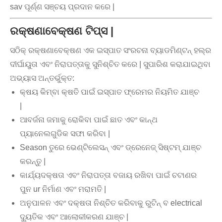
sav ପୂର୍ଣ୍ଣ ସଞ୍ଚୟ ପ୍ରଦାନ କରେ |
ରକ୍ଷଣାବେକ୍ଷଣ ଟିପ୍ସ |
ସଠିକ୍ ରକ୍ଷଣାବେକ୍ଷଣ ଏକ ଇସ୍ପାତ ସଂରଚନା ବ୍ୟାଡମିଣ୍ଟନ୍ ହଲ୍ର
ଦୀର୍ଘାୟୁତା ଏବଂ ନିରାପତ୍ତାକୁ ସୁନିଶ୍ଚିତ କରେ | ସୁପାରିଶ କରାଯାଇଥିବା
ଅଭ୍ୟାସ ଅନ୍ତର୍ଭୁକ୍ତ:
କ୍ଷୟ କିମ୍ବା କ୍ଷତି ପାଇଁ ଇସ୍ପାତ ଫ୍ରେମର ନିୟମିତ ଯାଞ୍ଚ
|
ଆବର୍ଜନା ଜମାକୁ ରୋକିବା ପାଇଁ ଛାତ ଏବଂ କାନ୍ଥ
ପ୍ୟାନେଲଗୁଡିକ ସଫା କରିବା |
Season ତୁରେ ଭେଣ୍ଟିଲେସନ୍ ଏବଂ ଡ୍ରେନେଜ୍ ସିଷ୍ଟମ୍ ଯାଞ୍ଚ
କରନ୍ତୁ |
କାର୍ଯ୍ୟଦକ୍ଷତା ଏବଂ ନିରାପତ୍ତା ବଜାୟ ରଖିବା ପାଇଁ ଚଟାଣର
ପୁନ ur ନିର୍ମାଣ ଏବଂ ମରାମତି |
ଅନୁପାଳନ ଏବଂ ଦକ୍ଷତା ନିଶ୍ଚିତ କରିବାକୁ ରୁଟିନ୍ ବ electrical
ଦ୍ୟୁତିକ ଏବଂ ଆଲୋକୀକରଣ ଯାଞ୍ଚ |