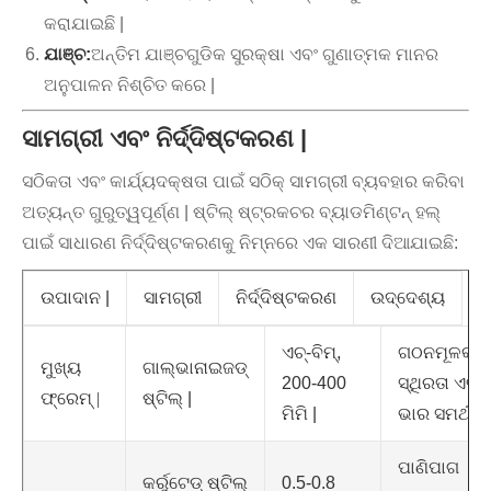
କରାଯାଇଛି |
ଯାଞ୍ଚ:
ଅନ୍ତିମ ଯାଞ୍ଚଗୁଡିକ ସୁରକ୍ଷା ଏବଂ ଗୁଣାତ୍ମକ ମାନର
ଅନୁପାଳନ ନିଶ୍ଚିତ କରେ |
ସାମଗ୍ରୀ ଏବଂ ନିର୍ଦ୍ଦିଷ୍ଟକରଣ |
ସଠିକତା ଏବଂ କାର୍ଯ୍ୟଦକ୍ଷତା ପାଇଁ ସଠିକ୍ ସାମଗ୍ରୀ ବ୍ୟବହାର କରିବା
ଅତ୍ୟନ୍ତ ଗୁରୁତ୍ୱପୂର୍ଣ୍ଣ | ଷ୍ଟିଲ୍ ଷ୍ଟ୍ରକଚର ବ୍ୟାଡମିଣ୍ଟନ୍ ହଲ୍
ପାଇଁ ସାଧାରଣ ନିର୍ଦ୍ଦିଷ୍ଟକରଣକୁ ନିମ୍ନରେ ଏକ ସାରଣୀ ଦିଆଯାଇଛି:
ଉପାଦାନ |
ସାମଗ୍ରୀ
ନିର୍ଦ୍ଦିଷ୍ଟକରଣ
ଉଦ୍ଦେଶ୍ୟ
ଏଚ୍-ବିମ୍,
ଗଠନମୂଳକ
ମୁଖ୍ୟ
ଗାଲ୍ଭାନାଇଜଡ୍
200-400
ସ୍ଥିରତା ଏବଂ
ଫ୍ରେମ୍ |
ଷ୍ଟିଲ୍ |
ମିମି |
ଭାର ସମର୍ଥନ 
ପାଣିପାଗ
କର୍ରୁଟେଡ୍ ଷ୍ଟିଲ୍
0.5-0.8