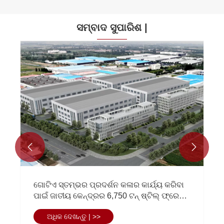
ସମ୍ବାଦ ସୁପାରିଶ |


ଗୋଟିଏ ସ୍ତମ୍ଭର ପ୍ରଦର୍ଶନ କଳାର କାର୍ଯ୍ୟ କରିବା
ପାଇଁ ଜାତୀୟ କେନ୍ଦ୍ରର 6,750 ଟନ୍ ଷ୍ଟିଲ୍ ଫ୍ରେମ୍
ନିର୍ମାଣ କିପରି ହେଲା |
ଅଧିକ ଦେଖନ୍ତୁ | >>