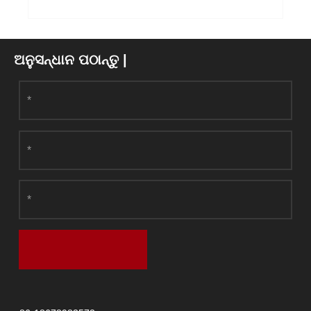
ଅନୁସନ୍ଧାନ ପଠାନ୍ତୁ |