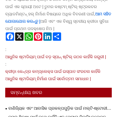
ପାଇଁ ଏକ ସ୍ଥାୟୀ ଅଟେ | ତୁମର କଷ୍ଟମ୍ ଷ୍ଟିଲ୍ ଷ୍ଟ୍ରକଚର
ବ୍ୟାଡମିଣ୍ଟନ୍ ହଲ୍ ନିର୍ମାଣ ବିଷୟରେ ଅଧିକ ବିବରଣୀ ପାଇଁ,
ଆମ ସହିତ
ଯୋଗାଯୋଗ କରନ୍ତୁ |
ଆଜି ଏବଂ ଏକ ବିଶ୍ୱ ସ୍ତରୀୟ କ୍ରୀଡା ସୁବିଧା
ପାଇଁ ପ୍ରଥମ ପଦକ୍ଷେପ ନିଅ |
Facebook
X
WhatsApp
Pinterest
LinkedIn
Share
:
ଆଧୁନିକ ଷ୍ଟାଡିୟମ୍ ପାଇଁ ବଡ଼ ସ୍ପାନ୍ ଷ୍ଟିଲ୍ ଗଠନ କାହିଁକି ଜରୁରୀ |
:
କ୍ରୀଡ଼ା କେନ୍ଦ୍ର କମ୍ପ୍ଲେକ୍ସ ପାଇଁ ଇସ୍ପାତ ସଂରଚନା କାହିଁକି
ଆଧୁନିକ ଷ୍ଟାଡିୟମ୍ ନିର୍ମାଣ ପାଇଁ ସର୍ବୋତ୍ତମ ସମାଧାନ |
ସମ୍ବନ୍ଧୀୟ ଖବର
ବାଣିଜ୍ୟିକ ଏବଂ ଆବାସିକ ପ୍ରକଳ୍ପଗୁଡ଼ିକ ପାଇଁ ମଲ୍ଟି-ଷ୍ଟୋରୀ
ପ୍ରିଫ୍ରେକେଟେଡ୍ କଣ୍ଟେନର ଘରଗୁଡିକ କ’ଣ ଆଦର୍ଶ କରିଥାଏ?