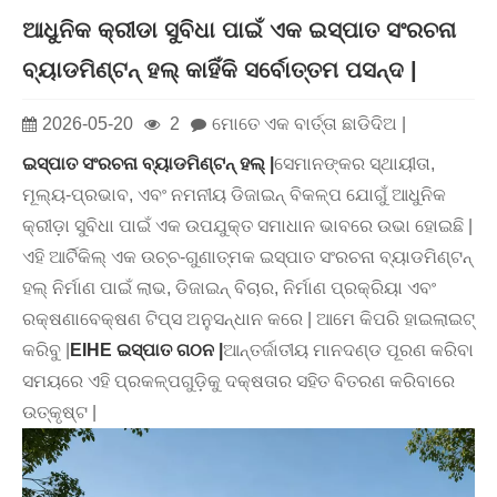
ଆଧୁନିକ କ୍ରୀଡା ସୁବିଧା ପାଇଁ ଏକ ଇସ୍ପାତ ସଂରଚନା
ବ୍ୟାଡମିଣ୍ଟନ୍ ହଲ୍ କାହିଁକି ସର୍ବୋତ୍ତମ ପସନ୍ଦ |
2026-05-20
2
ମୋତେ ଏକ ବାର୍ତ୍ତା ଛାଡିଦିଅ |
ଇସ୍ପାତ ସଂରଚନା ବ୍ୟାଡମିଣ୍ଟନ୍ ହଲ୍ |
ସେମାନଙ୍କର ସ୍ଥାୟୀତା,
ମୂଲ୍ୟ-ପ୍ରଭାବ, ଏବଂ ନମନୀୟ ଡିଜାଇନ୍ ବିକଳ୍ପ ଯୋଗୁଁ ଆଧୁନିକ
କ୍ରୀଡ଼ା ସୁବିଧା ପାଇଁ ଏକ ଉପଯୁକ୍ତ ସମାଧାନ ଭାବରେ ଉଭା ହୋଇଛି |
ଏହି ଆର୍ଟିକିଲ୍ ଏକ ଉଚ୍ଚ-ଗୁଣାତ୍ମକ ଇସ୍ପାତ ସଂରଚନା ବ୍ୟାଡମିଣ୍ଟନ୍
ହଲ୍ ନିର୍ମାଣ ପାଇଁ ଲାଭ, ଡିଜାଇନ୍ ବିଚାର, ନିର୍ମାଣ ପ୍ରକ୍ରିୟା ଏବଂ
ରକ୍ଷଣାବେକ୍ଷଣ ଟିପ୍ସ ଅନୁସନ୍ଧାନ କରେ | ଆମେ କିପରି ହାଇଲାଇଟ୍
କରିବୁ |
EIHE ଇସ୍ପାତ ଗଠନ |
ଆନ୍ତର୍ଜାତୀୟ ମାନଦଣ୍ଡ ପୂରଣ କରିବା
ସମୟରେ ଏହି ପ୍ରକଳ୍ପଗୁଡ଼ିକୁ ଦକ୍ଷତାର ସହିତ ବିତରଣ କରିବାରେ
ଉତ୍କୃଷ୍ଟ |