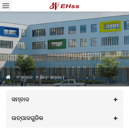
ସମ୍ବାଦ
ଶିଳ୍ପ ସମ୍ବାଦ |
ସମ୍ବାଦ
ଉତ୍ପାଦଗୁଡିକ