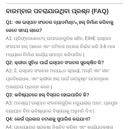
ବାରମ୍ବାର ପଚରାଯାଉଥିବା ପ୍ରଶ୍ନ (FAQ)
Q1: ଏକ ଇସ୍ପାତ ସଂରଚନା ବ୍ୟାଡମିଣ୍ଟନ୍ ହଲ୍ ନିର୍ମାଣ କରିବାକୁ
କେତେ ସମୟ ଲାଗେ?
A1: ପ୍ରିଫ୍ରେକେଟେଡ୍ ଉପାଦାନଗୁଡିକ ସହିତ, EIHE ଇସ୍ପାତ
ସଂରଚନା ହଲ୍ ଆକାର ଏବଂ ଜଟିଳତା ଉପରେ ନିର୍ଭର କରି 3-6 ମାସ
ମଧ୍ୟରେ ନିର୍ମାଣ କାର୍ଯ୍ୟ ସମାପ୍ତ କରିପାରିବ |
Q2: କ୍ରୀଡା ସୁବିଧା ପାଇଁ ଇସ୍ପାତ ସଂରଚନା ସୁରକ୍ଷିତ କି?
A2: ହଁ, ଇସ୍ପାତ ସଂରଚନା ଅତ୍ୟନ୍ତ ସ୍ଥାୟୀ, ଅଗ୍ନି ଏବଂ କୀଟ
ପ୍ରତିରୋଧକ, ଏବଂ କ୍ରୀଡା ହଲ୍ ପାଇଁ ଉତ୍କୃଷ୍ଟ ଗଠନମୂଳକ
ଅଖଣ୍ଡତା ପ୍ରଦାନ କରେ |
Q3: ଭବିଷ୍ୟତରେ ହଲ୍ ବିସ୍ତାର ହୋଇପାରିବ କି?
A3: ଅବଶ୍ୟ | ଇସ୍ପାତ ସଂରଚନାଗୁଡ଼ିକ ମଡ୍ୟୁଲାର୍ ଅଟେ, ପ୍ରମୁଖ
ବ୍ୟାଘାତ ବିନା ଭବିଷ୍ୟତର ବିସ୍ତାରକୁ ଅନୁମତି ଦିଏ |
Q4: କେଉଁ ପ୍ରକାର ଚଟାଣକୁ ସୁପାରିଶ କରାଯାଏ?
A4: ପ୍ଲେୟାରର ସୁରକ୍ଷା ନିଶ୍ଚିତ କରିବା ଏବଂ କାର୍ଯ୍ୟଦକ୍ଷତା