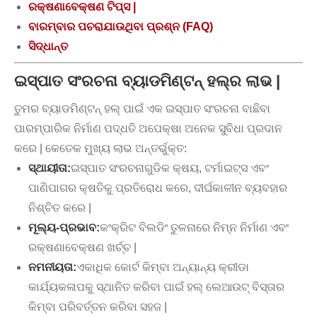
ରକ୍ଷଣାବେକ୍ଷଣ ଟିପ୍ସ |
ବାରମ୍ବାର ପଚରାଯାଉଥିବା ପ୍ରଶ୍ନ (FAQ)
ସିଦ୍ଧାନ୍ତ
ଇସ୍ପାତ ସଂରଚନା ବ୍ୟାଡମିଣ୍ଟନ୍ ହଲ୍ର ଲାଭ |
ତୁମର ବ୍ୟାଡମିଣ୍ଟନ୍ ହଲ୍ ପାଇଁ ଏକ ଇସ୍ପାତ ସଂରଚନା ବାଛିବା
ପାରମ୍ପାରିକ ନିର୍ମାଣ ପଦ୍ଧତି ଅପେକ୍ଷା ଅନେକ ସୁବିଧା ପ୍ରଦାନ
କରେ | କେତେକ ମୁଖ୍ୟ ଲାଭ ଅନ୍ତର୍ଭୁକ୍ତ:
ସ୍ଥାୟୀତା:
ଇସ୍ପାତ ସଂରଚନାଗୁଡିକ କ୍ଷୟ, ଟର୍ମାଇଟ୍ସ ଏବଂ
ପାଣିପାଗର କ୍ଷତିକୁ ପ୍ରତିରୋଧ କରେ, ଦୀର୍ଘକାଳୀନ ବ୍ୟବହାର
ନିଶ୍ଚିତ କରେ |
ମୂଲ୍ୟ-ପ୍ରଭାବ:
କଂକ୍ରିଟ ବିଲଡିଂ ତୁଳନାରେ ନିମ୍ନ ନିର୍ମାଣ ଏବଂ
ରକ୍ଷଣାବେକ୍ଷଣ ଖର୍ଚ୍ଚ |
ନମନୀୟତା:
ଏକାଧିକ କୋର୍ଟ କିମ୍ବା ଅନ୍ୟାନ୍ୟ କ୍ରୀଡା
କାର୍ଯ୍ୟକଳାପକୁ ସ୍ଥାନିତ କରିବା ପାଇଁ ହଲ୍ ଲେଆଉଟ୍ ବିସ୍ତାର
କିମ୍ବା ପରିବର୍ତ୍ତନ କରିବା ସହଜ |