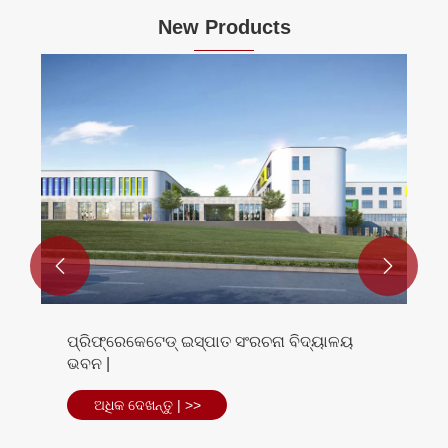
New Products


ପ୍ରିଫ୍ରେକେଟେଡ୍ ଇସ୍ପାତ ସଂରଚନା ବିଦ୍ୟାଳୟ
ଭବନ |
ଅଧିକ ଦେଖନ୍ତୁ | >>