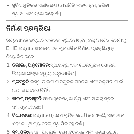
ସୁବିଧାଗୁଡ଼ିକର ଏକୀକରଣ ଯେପରିକି ଲକର ରୁମ୍, ବସିବା
ସ୍ଥାନ, ଏବଂ ସ୍କୋରବୋର୍ଡ |
ନିର୍ମାଣ ପ୍ରକ୍ରିୟା
ଉଚ୍ଚମାନର ଇସ୍ପାତ ସଂରଚନା ବ୍ୟାଡମିଣ୍ଟନ୍ ହଲ୍ ନିଶ୍ଚିତ କରିବାକୁ
EIHE ଇସ୍ପାତ ସଂରଚନା ଏକ ଶୃଙ୍ଖଳିତ ନିର୍ମାଣ ପ୍ରକ୍ରିୟାକୁ
ନିୟୋଜିତ କରେ:
ଡିଜାଇନ୍ ଅନୁମୋଦନ:
ସ୍ଥାପତ୍ୟ ଏବଂ ଗଠନମୂଳକ ଯୋଜନା
ହିତାଧିକାରୀଙ୍କ ଦ୍ୱାରା ଅନୁମୋଦିତ |
ପ୍ରସ୍ତୁତି:
ଇସ୍ପାତ ଉପାଦାନଗୁଡ଼ିକ ସଠିକତା ଏବଂ ଦକ୍ଷତା ପାଇଁ
ଅଫ୍ ସାଇଟ୍ରେ ନିର୍ମିତ |
ସାଇଟ୍ ପ୍ରସ୍ତୁତି:
ଫାଉଣ୍ଡେସନ୍ କାର୍ଯ୍ୟ ଏବଂ ସାଇଟ୍ ସ୍ତର
ସମାପ୍ତ ହୋଇଛି |
ବିଧାନସଭା:
ଇସ୍ପାତ ଫ୍ରେମ୍ ଗୁଡିକ ସ୍ଥାପିତ ହୋଇଛି, ଏବଂ ଛାତ
ଏବଂ କାନ୍ଥ ପ୍ୟାନେଲ୍ ସ୍ଥାପିତ ହୋଇଛି |
ସମାପ୍ତ:
ଚଟାଣ, ଆଲୋକ, ଭେଣ୍ଟିଲେସନ୍ ଏବଂ ସୁବିଧା ଯୋଗ