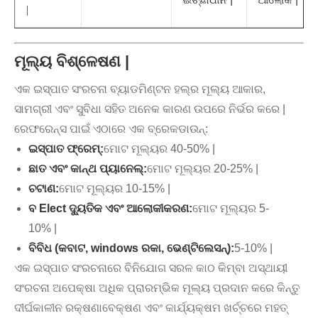
|
ମୂଲ୍ୟ ବିଶ୍ଳେଷଣ |
ଏକ ଇସ୍ପାତ ସଂରଚନା ବ୍ୟାଡମିଣ୍ଟନ ହଲ୍ର ମୂଲ୍ୟ ଆକାର,
ସାମଗ୍ରୀ ଏବଂ ସୁବିଧା ସହିତ ଅନେକ କାରଣ ଉପରେ ନିର୍ଭର କରେ |
ରେଫରେନ୍ସ ପାଇଁ ଏଠାରେ ଏକ ବ୍ରେକଡାଉନ୍:
ଇସ୍ପାତ ଫ୍ରେମ୍:
ମୋଟ ମୂଲ୍ୟର 40-50% |
ଛାତ ଏବଂ କାନ୍ଥ ପ୍ୟାନେଲ୍:
ମୋଟ ମୂଲ୍ୟର 20-25% |
ଚଟାଣ:
ମୋଟ ମୂଲ୍ୟର 10-15% |
ବ Elect ଦ୍ୟୁତିକ ଏବଂ ଆଲୋକୀକରଣ:
ମୋଟ ମୂଲ୍ୟର 5-
10% |
ବିବିଧ (କବାଟ, windows ରକା, ଭେଣ୍ଟିଲେସନ୍):
5-10% |
ଏକ ଇସ୍ପାତ ସଂରଚନାରେ ବିନିଯୋଗ ସରଳ କାଠ କିମ୍ବା ଅସ୍ଥାୟୀ
ସଂରଚନା ଅପେକ୍ଷା ଅଧିକ ପ୍ରାରମ୍ଭିକ ମୂଲ୍ୟ ପ୍ରଦାନ କରେ କିନ୍ତୁ
ଦୀର୍ଘକାଳୀନ ରକ୍ଷଣାବେକ୍ଷଣ ଏବଂ କାର୍ଯ୍ୟକ୍ଷମ ଖର୍ଚ୍ଚରେ ମହତ୍