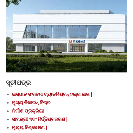
ସୂଚୀପତ୍ର
ଇସ୍ପାତ ସଂରଚନା ବ୍ୟାଡମିଣ୍ଟନ୍ ହଲ୍ର ଲାଭ |
ମୁଖ୍ୟ ଡିଜାଇନ୍ ବିଚାର
ନିର୍ମାଣ ପ୍ରକ୍ରିୟା
ସାମଗ୍ରୀ ଏବଂ ନିର୍ଦ୍ଦିଷ୍ଟକରଣ |
ମୂଲ୍ୟ ବିଶ୍ଳେଷଣ |