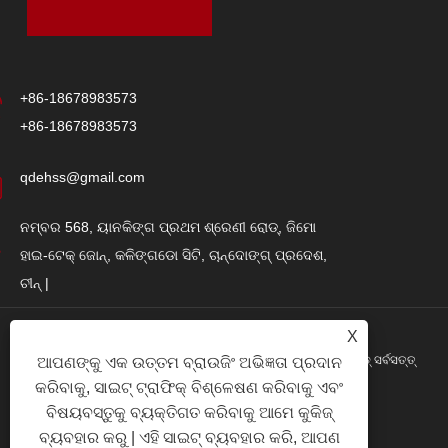
+86-18678983573
+86-18678983573
qdehss@gmail.com
ନମ୍ବର 568, ୟାନକିଙ୍ଗ ପ୍ରଥମ ଶ୍ରେଣୀ ରୋଡ୍, ଜିମୋ
ହାଇ-ଟେକ୍ ଜୋନ୍, କଳିଙ୍ଗଡୋ ସିଟି, ଚାନ୍ଦୋଙ୍ଗ୍ ପ୍ରଦେଶ,
ଚୀନ୍ |
X
କପିରାଇଟ୍ © 2024 କଳିଙ୍ଗ ଇହି ଷ୍ଟିଲ୍ ଷ୍ଟ୍ରକଚର ଗ୍ରୁପ୍ କୋ।, ଲିମିଟେଡ୍ ସର୍ବସତ୍ତ୍
ଆପଣଙ୍କୁ ଏକ ଉତ୍ତମ ବ୍ରାଉଜିଂ ଅଭିଜ୍ଞତା ପ୍ରଦାନ
କରିବାକୁ, ସାଇଟ୍ ଟ୍ରାଫିକ୍ ବିଶ୍ଳେଷଣ କରିବାକୁ ଏବଂ
Res ସଂରକ୍ଷିତ |
ବିଷୟବସ୍ତୁକୁ ବ୍ୟକ୍ତିଗତ କରିବାକୁ ଆମେ କୁକିଜ୍
Links
|
Sitemap
|
RSS
|
XML
|
ଗୋପନୀୟତା ନୀତି
|
ବ୍ୟବହାର କରୁ | ଏହି ସାଇଟ୍ ବ୍ୟବହାର କରି, ଆପଣ