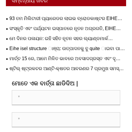
ସମ୍ବନ୍ଧୀୟ ଖବର
93 ତମ ମିଲିଟାରୀ ପ୍ୟାରେଡର ଲାଇଭ ବ୍ରୋଡକାଷ୍ଟର EIHE
ଇସ୍ପାତ ସଂରଚନା ଗୋଷ୍ଠୀ ସଂଗଠିତ ଦର୍ଶନ |
ସଂସ୍କୃତି ଏବଂ ପର୍ଯ୍ୟଟନ ଇସ୍ପାତରେ ନୂତନ ଅଗ୍ରଗତି, EIHE
ଆପଣଙ୍କୁ ପ୍ରଥମେ ଅନୁସନ୍ଧାନ କରେ - ପ th ରାଣିକ-ଥିମ୍
ମେ ଦିନର ପଳାୟନ: ଇହି ସହିତ ନୂତନ ସହର ଲ୍ୟାଣ୍ଡମାର୍କ
ମାଷ୍ଟରପିସ୍ ପ୍ରାସାଦ |
ଆବିଷ୍କାର କରନ୍ତୁ |
Eihe isel structure ାଞ୍ଚା: ଉତ୍ପାଦନକୁ ବୁ quite ାଇବା ପାଇଁ
ସମ୍ପୂର୍ଣ୍ଣ ବାଷ୍ପ ପୂର୍ବ ଉଚ୍ଚତାରେ ପହଞ୍ଚିବା |
ମାର୍ଚ୍ଚ 15 ରେ, ଆମେ ମିଳିତ ଭାବରେ ଅବସାଦଗ୍ରସ୍ତ ଏବଂ ଦୃ
exmony ପ୍ରତିଶ୍ରୁତି କରୁ |
ଷ୍ଟିଲ୍ ଷ୍ଟ୍ରକଚର ଆଣ୍ଟି-କ୍ଷତର ଆବରଣର 7 ପ୍ରମୁଖ ସମସ୍ୟା
|
ମୋତେ ଏକ ବାର୍ତ୍ତା ଛାଡିଦିଅ |