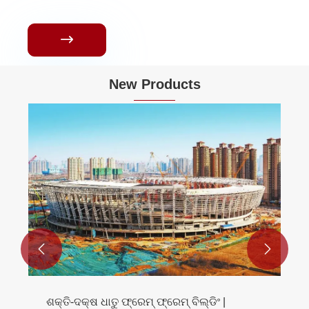

New Products


ଷ୍ଟିଲ୍-ଫ୍ରେମ୍ ହୋଇଥିବା ଟ୍ରେନ୍ ଷ୍ଟେସନ୍ |