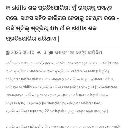
କ skills ଶଳ ପ୍ରତିଯୋଗିତା: ମୁଁ ରାସ୍ତାକୁ ପସନ୍ଦ
କରେ, ସାହସ ସହିତ କାରିଗର ହେବାକୁ ଚେଷ୍ଟା କରେ -
ଇସି ଷ୍ଟିଲ୍ ଷ୍ଟ୍ରିପ୍ 4th ର୍ଥ କ skills ଶଳ
ପ୍ରତିଯୋଗିତା ଧରିଥାଏ |
2025-06-10
3
ମୋତେ ଏକ ବାର୍ତ୍ତା ଛାଡିଦିଅ |
କର୍ମଚାରୀମାନଙ୍କର କାର୍ଯ୍ୟକ୍ଷମ କ skill ଶଳ ଏବଂ ଗୁଣବତ୍ତା କ skills ଶଳ
ଏବଂ ବୃତ୍ତିଗତ ସଚେତନତା ଏବଂ ବୃତ୍ତିଗତ ସଚେତନତା ଗୋଷ୍ଠୀଗୁଡ଼ିକୁ
ଧରିଥିବା ପ୍ରତିଯୋଗିତାର ଏକ ସକରାତ୍ମକ ପରିବେଶକୁ ଅନୁସରଣ କରିବା,
କଳିଙ୍ଗ କ skills ଶଳ ପ୍ରତିଯୋଗିତା ଆୟୋଜିତ ହୋଇଥିଲା | ଇଭେଣ୍ଟରେ
ଅଂଶଗ୍ରହଣ କରିବାକୁ ଶହେ ଫ୍ରଣ୍ଟଲାଇନ କର୍ମଶାଳା କର୍ମଚାରୀ ଚୟନ
କରାଯାଇଥିଲା | ପ୍ରତ୍ୟେକ ଏଣ୍ଟ୍ରି ମୂଲ୍ୟାଙ୍କନ କରିବା ପରେ,
ପ୍ରତିଯୋଗିତା ପ୍ୟାନେଲ୍ 22 କର୍ମଚାରୀଙ୍କୁ ପୁରସ୍କୃତ କରାଯାଇଥିଲା |
ପ୍ରତିଯୋଗିତା ପୂର୍ବ ବର୍ଷ ପରି ସମାନ ଶାସ୍ତ୍ର ପ୍ରାପ୍ତ ହେଲା: ଲେଆଉଟ୍ ମାର୍କିଂ,