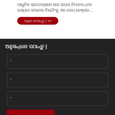
ଆଧୁନିକ ମିଡିଆ କେନ୍ଦ୍ରଗୁଡ଼ିକ ପାଇଁ ପସନ୍ଦିତ
ପସନ୍ଦ ନିର୍ମାଣରେ ଏକ ଇସ୍ପାତ ସଂରଚନା ପ୍ରସାରଣ
କ’ଣ ତିଆରି କରେ?
ଅଧିକ ଦେଖନ୍ତୁ | >>
ଅନୁସନ୍ଧାନ ପଠାନ୍ତୁ |