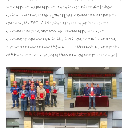
କୋଉ ୱେଲଡିଂ, ଟ୍ୟାକ୍ ୱେଲଡିଂ, ଏବଂ ବୁଡ଼ିଗଲା ଆର୍କ ୱେଲାଡିଂ | ତୀବ୍ର
ପ୍ରତିଯୋଗିତା ପରେ, ସେ କୁନୱୁ ଏବଂ ୱୁ କ୍ୟୁନଙ୍ଗରେ ପ୍ରଥମ ପୁରସ୍କାର
ଲାଭ କଲେ, ଜିନ୍ ZAGUJUN ଗୁଡ଼ିକୁ ଟ୍ୟାକ୍ ୱେ ୱେଲ୍ଟିଂରେ ପ୍ରଥମ
ପୁରସ୍କାର ନେଇଥିଲେ, ଏବଂ ଜଳମଗ୍ନ ଆରକେ ୱେଲ୍ଟରେ ପ୍ରଥମ
ପୁରସ୍କାର; ପୁରସ୍କାରର ଅଧିପତି, ଲିୟୁ ଜିଆପିଙ୍ଗ୍, କମ୍ପାନୀର ଉପଦେଶ,
ଏବଂ ସେବା ରଙ୍ଗର ରଙ୍ଗର ନିର୍ଦ୍ଦେଶକ ୱାଇ ଜିଆଓକ୍ସିଆନ୍, ଉପସ୍ଥାପିତ
ସାର୍ଟିଫିକେଟ୍ ଏବଂ ନଗଦ ବଣ୍ଟିସ୍ କୁ ବିଜେତାମାନଙ୍କୁ ଉପସ୍ଥାପନ କରନ୍ତୁ |