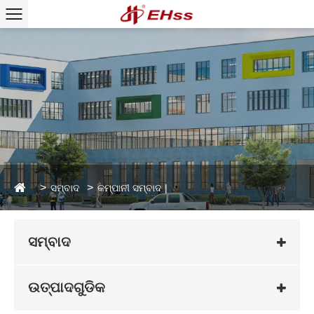
ସମ୍ବାଦ
କମ୍ପାନୀ ସମ୍ବାଦ |
ସମ୍ବାଦ
ଉତ୍ପାଦଗୁଡିକ