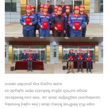
ଉପାସୀନ ରାଷ୍ଟ୍ରପତି ଲିଆ ଜିଆପିଂର ସାରାଂଶ
ସେ ପ୍ରତିଷ୍ଠିତ କାର୍ଯ୍ୟ ବ୍ୟବସ୍ଥାକୁ ସଂପୂର୍ଣ୍ଣ ରୂପାନ୍ତର କରିବାର
ଆବଶ୍ୟକତାକୁ ଜବତ କଲେ, ଏବଂ ସମସ୍ତ କାର୍ଯ୍ୟଗୁଡ଼ିକର ଯତ୍ନରିକଛାବହତ୍
ନିଷ୍ପାଦନକୁ ନିଶ୍ଚିତ କରେ | ସମସ୍ତ ବିଭାଗକୁ ସମନ୍ୱୟକୁ ବୃଦ୍ଧି କରିବା