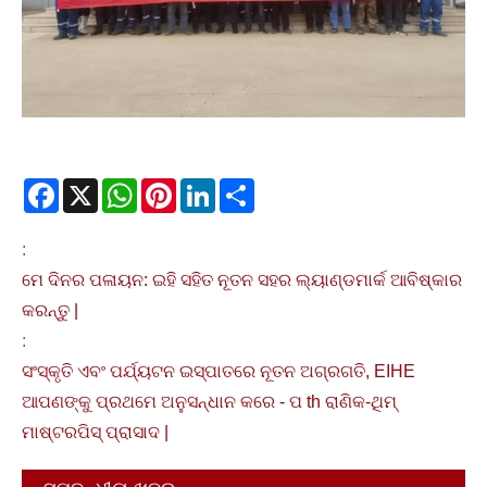
Facebook
X
WhatsApp
Pinterest
LinkedIn
Share
:
ମେ ଦିନର ପଳାୟନ: ଇହି ସହିତ ନୂତନ ସହର ଲ୍ୟାଣ୍ଡମାର୍କ ଆବିଷ୍କାର
କରନ୍ତୁ |
:
ସଂସ୍କୃତି ଏବଂ ପର୍ଯ୍ୟଟନ ଇସ୍ପାତରେ ନୂତନ ଅଗ୍ରଗତି, EIHE
ଆପଣଙ୍କୁ ପ୍ରଥମେ ଅନୁସନ୍ଧାନ କରେ - ପ th ରାଣିକ-ଥିମ୍
ମାଷ୍ଟରପିସ୍ ପ୍ରାସାଦ |