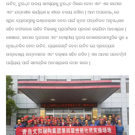
ଉଚିତ୍, ତୁରନ୍ତ ଉଦୟ ସମସ୍ୟାକୁ ତୁରନ୍ତ ଠିକଣା ଦେବା ଏବଂ ଏକ କଠୋର
ଏବଂ ଯତ୍ନଶୀଳ କାର୍ଯ୍ୟଶ ic ଳୀରେ ବଜାୟ ରଖିବା | ଆମ ଅପରେସନ୍ ରେ
ସ୍ଥିତ ବ୍ୟାପମୂହକୁ ଇଞ୍ଜେକ୍ସନ ଦେବା ପାଇଁ ନୂତନ ପଦ୍ଧତିଗତ ଅନୁସନ୍ଧାନ
ସହିତ ନବୀକରଣ ଚାଳିତ ବିକାଶକୁ ପ୍ରାଥମିକତା ପ୍ରଦାନ କରାଯିବା ଆବଶ୍ୟକ |
ଶେଷରେ, କଠୋର ଦୂରଦାଲ ଏବଂ ଦେଷ୍ଠୀୟ ଦୂରତା ଚେକାନାଇସମଗୁଡିକ ପୁନ s
ରୂପାନ୍ତରିତ ହେବା ଉଚିତ, ଗ୍ୟାରେଣ୍ଟି ଦେବା ଉଚିତ ଯେ ପ୍ରତ୍ୟେକ
ଉଦ୍ଦେଶ୍ୟ ଉଚ୍ଚମାନର ଏବଂ ଦକ୍ଷତା ସହିତ ଜଡିତ | ଏହା ଆମର ପରବର୍ତ୍ତୀ
ପର୍ଯ୍ୟାୟ ପାଇଁ ସାମଗ୍ରିକ ଆବଶ୍ୟକତା ଗଠନ କରେ |