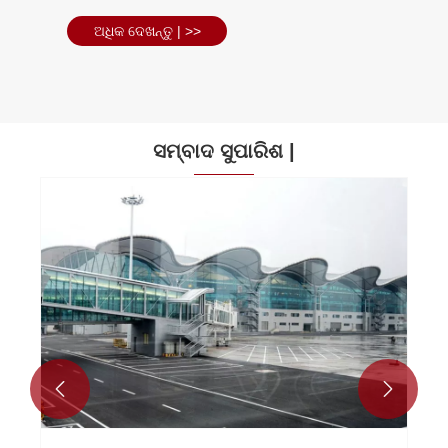
ଅଧିକ ଦେଖନ୍ତୁ | >>
ସମ୍ବାଦ ସୁପାରିଶ |

