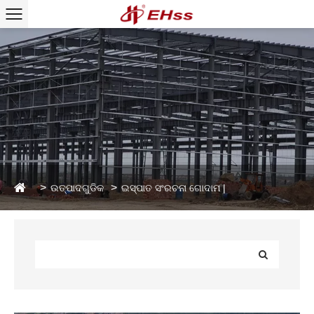
ଉତ୍ପାଦଗୁଡିକ
ଇସ୍ପାତ ସଂରଚନା ଗୋଦାମ |