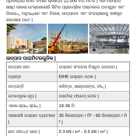
ପ୍ରକଳ୍ପର ମୋଟ ନିର୍ମାଣ କ୍ଷେତ୍ର 12,000 ବର୍ଗ ମିଟର | ଏହା ମହମ୍ମଦ
ଷଷ୍ଠ ଡାକଲା ଟେକ୍ନୋଲୋଜି ସିଟିର ପ୍ରାରମ୍ଭିକ ଅଞ୍ଚଳରେ ଅବସ୍ଥିତ ଏବଂ
ଡିଜାଇନ୍, ଅନୁସନ୍ଧାନ ଏବଂ ବିକାଶ, ଉତ୍ପାଦନ ଏବଂ ସଂରକ୍ଷଣକୁ ଏକୀକୃତ
କାରଖାନା ଅଟେ |
ଉତ୍ପାଦ ପାରାମିଟରଗୁଡିକ |
ଉତ୍ପାଦ ନାମ
ଇସ୍ପାତ ସଂରଚନା ବିସ୍ତୃତ ଗୋଦାମ |
ବ୍ରାଣ୍ଡ
EIHE ଇସ୍ପାତ ଗଠନ |
ଉତ୍ପତ୍ତି
କଳିଙ୍ଗ, ଶାଣ୍ଡୋଙ୍ଗ, ଚୀନ୍ |
ଗଠନମୂଳକ ରୂପ |
ପୋର୍ଟାଲ୍ ଫ୍ରେମ୍ ଗଠନ |
ଏକକ-ସ୍ପାନ୍ ସ୍ପାନ୍ |
18-36 ମି
ପାଖାପାଖି ଇସ୍ପାତ ବ୍ୟବହାର
35 କିଲୋଗ୍ରାମ / ମି² - 60 କିଲୋଗ୍ରାମ / ମି
|
² |
ଛାତ ଜୀବନ୍ତ ଭାର |
0.3 kN / m² - 0.5 kN / m² |