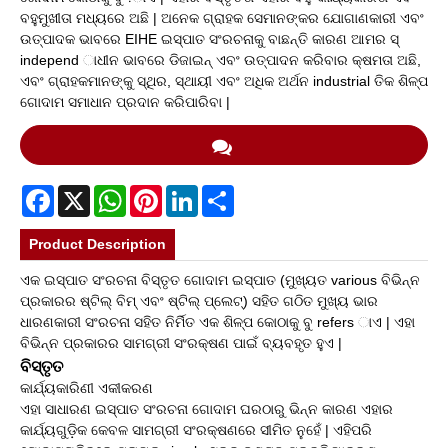
ବହୁମୁଖୀତା ମଧ୍ୟରେ ଅଛି | ଅନେକ ଗ୍ରାହକ ସେମାନଙ୍କର ଯୋଗାଣକାରୀ ଏବଂ
ଉତ୍ପାଦକ ଭାବରେ EIHE ଇସ୍ପାତ ସଂରଚନାକୁ ବାଛନ୍ତି କାରଣ ଆମର ସ୍
independ ାଧୀନ ଭାବରେ ଡିଜାଇନ୍ ଏବଂ ଉତ୍ପାଦନ କରିବାର କ୍ଷମତା ଅଛି,
ଏବଂ ଗ୍ରାହକମାନଙ୍କୁ ସ୍ଥିର, ସ୍ଥାୟୀ ଏବଂ ଅଧିକ ଅର୍ଥନ industrial ତିକ ଶିଳ୍ପ
ଗୋଦାମ ସମାଧାନ ପ୍ରଦାନ କରିପାରିବା |
Facebook
X
WhatsApp
Pinterest
LinkedIn
Share
Product Description
ଏକ ଇସ୍ପାତ ସଂରଚନା ବିସ୍ତୃତ ଗୋଦାମ ଇସ୍ପାତ (ମୁଖ୍ୟତ various ବିଭିନ୍ନ
ପ୍ରକାରର ଷ୍ଟିଲ୍ ବିମ୍ ଏବଂ ଷ୍ଟିଲ୍ ପ୍ଲେଟ୍) ସହିତ ଗଠିତ ମୁଖ୍ୟ ଭାର
ଧାରଣକାରୀ ସଂରଚନା ସହିତ ନିର୍ମିତ ଏକ ଶିଳ୍ପ କୋଠାକୁ ବୁ refers ାଏ | ଏହା
ବିଭିନ୍ନ ପ୍ରକାରର ସାମଗ୍ରୀ ସଂରକ୍ଷଣ ପାଇଁ ବ୍ୟବହୃତ ହୁଏ |
ବିସ୍ତୃତ
କାର୍ଯ୍ୟକାରିଣୀ ଏକୀକରଣ
ଏହା ସାଧାରଣ ଇସ୍ପାତ ସଂରଚନା ଗୋଦାମ ଘରଠାରୁ ଭିନ୍ନ କାରଣ ଏହାର
କାର୍ଯ୍ୟଗୁଡ଼ିକ କେବଳ ସାମଗ୍ରୀ ସଂରକ୍ଷଣରେ ସୀମିତ ନୁହେଁ | ଏହିପରି