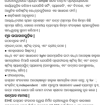
ଗୋଦାମଗୁଡ଼ିକରେ ପ୍ରାୟତ simple ସରଳ ବଣ୍ଟନ ପ୍ରକ୍ରିୟାକରଣ
କାର୍ଯ୍ୟଗୁଡ଼ିକ ରହିଥାଏ ଯେପରିକି ସର୍ଟିଂ, ପ୍ୟାକେଜିଂ, ଏବଂ ବିତରଣ, ଏବଂ
ଆଧୁନିକ ଲଜିଷ୍ଟିକ୍ କେନ୍ଦ୍ରଗୁଡ଼ିକରେ ଏକ ସାଧାରଣ ଫର୍ମ |
● ଶକ୍ତିଶାଳୀ ଅନୁକୂଳତା |
ଆଭ୍ୟନ୍ତରୀଣ ସ୍ଥାନ ପ୍ରଶସ୍ତ ଏବଂ ଉଚ୍ଚ (ସ୍ତମ୍ଭ ବିନା କିମ୍ବା କିଛି
ସ୍ତମ୍ଭ ସହିତ), ସେଲର ନମନୀୟ ବ୍ୟବସ୍ଥା କିମ୍ବା ସଂରକ୍ଷଣ ସ୍ଥାନଗୁଡ଼ିକର
ସମନ୍ୱୟକୁ ସୁଗମ କରିଥାଏ |
ମୂଳ ଉପାଦାନଗୁଡ଼ିକ |
ଗଠନମୂଳକ ଫର୍ମ |
ଫ୍ରେମ୍ ଗଠନ, ଷ୍ଟିଲ୍ ଟ୍ରସ୍, ଏବଂ ଗ୍ରୀଡ୍ ଗଠନ |
● ଏନକ୍ଲୋଜର ସିଷ୍ଟମ୍ |
କାନ୍ଥ ଏବଂ ଛାତ ସାଧାରଣତ light ପାରମ୍ପାରିକ ଇଟା କାନ୍ଥ ଅପେକ୍ଷା ହାଲୁକା
ସାମଗ୍ରୀରେ ତିଆରି ହୋଇଛି ଯେପରିକି ପ୍ରୋଫାଇଲ୍ ଷ୍ଟିଲ୍ ସିଟ୍ ଏବଂ ରଙ୍ଗ
ଷ୍ଟିଲ୍ ସ୍ୟାଣ୍ଡୱିଚ୍ ପ୍ୟାନେଲ୍ (ଇନସୁଲେସନ୍ ଏବଂ ଉତ୍ତାପ ଇନସୁଲେସନ୍
ଫଙ୍କସନ୍ ସହିତ) |
● ଫାଉଣ୍ଡେସନ୍
ଇସ୍ପାତ ସଂରଚନାର ଅପେକ୍ଷାକୃତ ହାଲୁକା ସାମଗ୍ରିକ ଓଜନ ହେତୁ, ଦୃ for ଼
କଂକ୍ରିଟ୍ ସ୍ independent ାଧୀନ ମୂଳଦୁଆ ସାଧାରଣତ used ବ୍ୟବହୃତ ହୁଏ,
ଉଚ୍ଚ ମହଲା କୋଠା ପରି ମୋଟା ଚଟାଣ ସ୍ଲାବର ଆବଶ୍ୟକତାକୁ ଦୂର କରେ |
ଉତ୍ପାଦ ମାମଲା |
EIHE ଇସ୍ପାତ ସଂରଚନା ଦ୍ୱାରା ନିର୍ମିତ ଗ୍ରୀନୱେଲ ବିସ୍ତୃତ କାରଖାନା