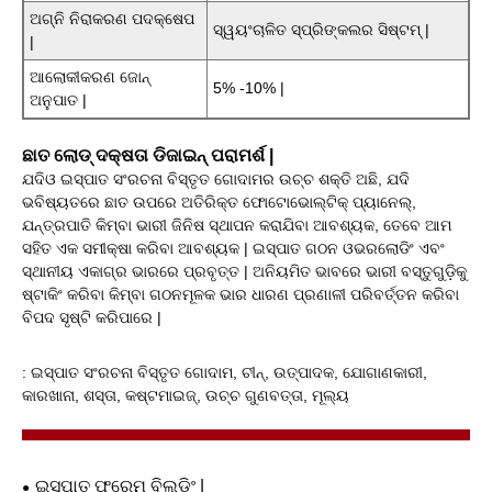
ଅଗ୍ନି ନିରାକରଣ ପଦକ୍ଷେପ
ସ୍ୱୟଂଚାଳିତ ସ୍ପ୍ରିଙ୍କଲର ସିଷ୍ଟମ୍ |
|
ଆଲୋକୀକରଣ ଜୋନ୍
5% -10% |
ଅନୁପାତ |
ଛାତ ଲୋଡ୍ ଦକ୍ଷତା ଡିଜାଇନ୍ ପରାମର୍ଶ |
ଯଦିଓ ଇସ୍ପାତ ସଂରଚନା ବିସ୍ତୃତ ଗୋଦାମର ଉଚ୍ଚ ଶକ୍ତି ଅଛି, ଯଦି
ଭବିଷ୍ୟତରେ ଛାତ ଉପରେ ଅତିରିକ୍ତ ଫୋଟୋଭୋଲ୍ଟିକ୍ ପ୍ୟାନେଲ୍,
ଯନ୍ତ୍ରପାତି କିମ୍ବା ଭାରୀ ଜିନିଷ ସ୍ଥାପନ କରାଯିବା ଆବଶ୍ୟକ, ତେବେ ଆମ
ସହିତ ଏକ ସମୀକ୍ଷା କରିବା ଆବଶ୍ୟକ | ଇସ୍ପାତ ଗଠନ ଓଭରଲୋଡିଂ ଏବଂ
ସ୍ଥାନୀୟ ଏକାଗ୍ର ଭାରରେ ପ୍ରବୃତ୍ତ | ଅନିୟମିତ ଭାବରେ ଭାରୀ ବସ୍ତୁଗୁଡ଼ିକୁ
ଷ୍ଟାକିଂ କରିବା କିମ୍ବା ଗଠନମୂଳକ ଭାର ଧାରଣ ପ୍ରଣାଳୀ ପରିବର୍ତ୍ତନ କରିବା
ବିପଦ ସୃଷ୍ଟି କରିପାରେ |
: ଇସ୍ପାତ ସଂରଚନା ବିସ୍ତୃତ ଗୋଦାମ, ଚୀନ୍, ଉତ୍ପାଦକ, ଯୋଗାଣକାରୀ,
କାରଖାନା, ଶସ୍ତା, କଷ୍ଟମାଇଜ୍, ଉଚ୍ଚ ଗୁଣବତ୍ତା, ମୂଲ୍ୟ
ଇସ୍ପାତ ଫ୍ରେମ୍ ବିଲଡିଂ |