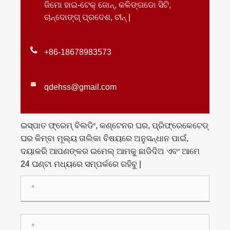
ଜିମୋ ହାଇ-ଟେକ୍ ଜୋନ୍, କଳିଙ୍ଗଡୋ ସିଟି,
ଚାନ୍ଦୋଙ୍ଗ୍ ପ୍ରଦେଶ, ଚୀନ୍ |

+86-18678983573

qdehss@gmail.com
ଇସ୍ପାତ ଫ୍ରେମ୍ ବିଲଡିଂ, କଣ୍ଟେନର ଘର, ପ୍ରିଫ୍ରେକେଟେଡ୍
ଘର କିମ୍ବା ମୂଲ୍ୟ ତାଲିକା ବିଷୟରେ ଅନୁସନ୍ଧାନ ପାଇଁ,
ଦୟାକରି ଆପଣଙ୍କର ଇମେଲ୍ ଆମକୁ ଛାଡିଦିଅ ଏବଂ ଆମେ
24 ଘଣ୍ଟା ମଧ୍ୟରେ ସମ୍ପର୍କରେ ରହିବୁ |