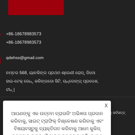
+86-18678983573
+86-18678983573
qdehss@gmail.com
ନମ୍ବର 568, ୟାନକିଙ୍ଗ ପ୍ରଥମ ଶ୍ରେଣୀ ରୋଡ୍, ଜିମୋ
ହାଇ-ଟେକ୍ ଜୋନ୍, କଳିଙ୍ଗଡୋ ସିଟି, ଚାନ୍ଦୋଙ୍ଗ୍ ପ୍ରଦେଶ,
ଚୀନ୍ |
X
କପିରାଇଟ୍ © 2024 କଳିଙ୍ଗ ଇହି ଷ୍ଟିଲ୍ ଷ୍ଟ୍ରକଚର ଗ୍ରୁପ୍ କୋ।, ଲିମିଟେଡ୍ ସର୍ବସତ୍ତ୍
ଆପଣଙ୍କୁ ଏକ ଉତ୍ତମ ବ୍ରାଉଜିଂ ଅଭିଜ୍ଞତା ପ୍ରଦାନ
କରିବାକୁ, ସାଇଟ୍ ଟ୍ରାଫିକ୍ ବିଶ୍ଳେଷଣ କରିବାକୁ ଏବଂ
Res ସଂରକ୍ଷିତ |
ବିଷୟବସ୍ତୁକୁ ବ୍ୟକ୍ତିଗତ କରିବାକୁ ଆମେ କୁକିଜ୍
Links
|
Sitemap
|
RSS
|
XML
|
ଗୋପନୀୟତା ନୀତି
|