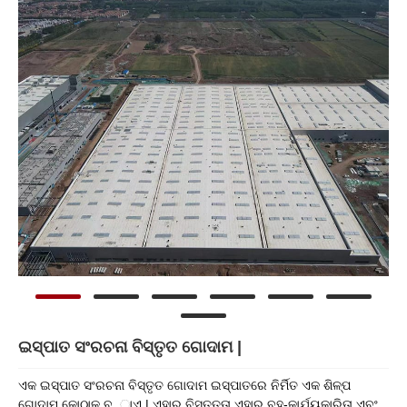
ଇସ୍ପାତ ସଂରଚନା ବିସ୍ତୃତ ଗୋଦାମ |
ଏକ ଇସ୍ପାତ ସଂରଚନା ବିସ୍ତୃତ ଗୋଦାମ ଇସ୍ପାତରେ ନିର୍ମିତ ଏକ ଶିଳ୍ପ
ଗୋଦାମ କୋଠାକୁ ବୁ .ାଏ | ଏହାର ବିସ୍ତୃତତା ଏହାର ବହୁ-କାର୍ଯ୍ୟକାରିତା ଏବଂ