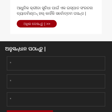
ଆଧୁନିକ କ୍ରୀଡା ସୁବିଧା ପାଇଁ ଏକ ଇସ୍ପାତ ସଂରଚନା
ବ୍ୟାଡମିଣ୍ଟନ୍ ହଲ୍ କାହିଁକି ସର୍ବୋତ୍ତମ ପସନ୍ଦ |
ଅଧିକ ଦେଖନ୍ତୁ | >>
ଅନୁସନ୍ଧାନ ପଠାନ୍ତୁ |