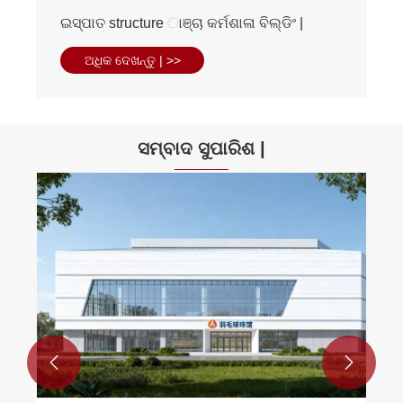
ଇସ୍ପାତ structure ାଞ୍ଚା କର୍ମଶାଳା ବିଲ୍ଡିଂ |
ଅଧିକ ଦେଖନ୍ତୁ | >>
ସମ୍ବାଦ ସୁପାରିଶ |

