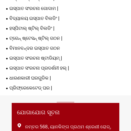
ଇସ୍ପାତ ସଂରଚନା ଗୋଦାମ |
ବିଦ୍ୟାଳୟ ଇସ୍ପାତ ବିଲଡିଂ |
ହସ୍ପିଟାଲ୍ ଷ୍ଟିଲ୍ ବିଲଡିଂ |
ଟ୍ରେନ୍ ଷ୍ଟେସନ୍ ଷ୍ଟିଲ୍ ଗଠନ |
ବିମାନବନ୍ଦର ଇସ୍ପାତ ଗଠନ
ଇସ୍ପାତ ସଂରଚନା ଷ୍ଟାଡିୟମ୍ |
ଇସ୍ପାତ ସଂରଚନା ପ୍ରଦର୍ଶନୀ ହଲ୍ |
ଧାରଣକାରୀ ଘରଗୁଡିକ |
ପ୍ରିଫ୍ରେକେଟେଡ୍ ଘର |
ଯୋଗାଯୋଗ ସୂଚନା

ନମ୍ବର 568, ୟାନକିଙ୍ଗ ପ୍ରଥମ ଶ୍ରେଣୀ ରୋଡ୍,