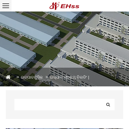
ଉତ୍ପାଦଗୁଡିକ
ଇସ୍ପାତ ଫ୍ରେମ୍ ବିଲଡିଂ |