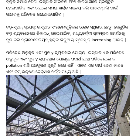
ଦ୍ରୁତ ନିର୍ମାଣ ବେଗ: ଇସ୍ପାତ ସଂରଚନା ଅଂଶ କାରଖାନାରେ ପ୍ରସ୍ତୁତ
ହୋଇପାରିବ ଏବଂ ତାପରେ ସମୟ ଖର୍ଚ୍ଚ ସଞ୍ଚୟ କରି ଆସେମ୍ବଲି ପାଇଁ
ସାଇଟକୁ ପରିବହନ କରାଯାଇପାରିବ |
ବଡ଼-ସ୍ପାନ୍ ସ୍ପେସ୍: ଇସ୍ପାତ ସଂରଚନାଗୁଡ଼ିକର ଉଚ୍ଚ ସ୍ଥିରତା ହେତୁ, ସେଗୁଡିକ
ବଡ଼ ବ୍ୟବଧାନରେ ଡିଜାଇନ୍ ହୋଇପାରିବ, ମଧ୍ୟବର୍ତ୍ତୀ ସ୍ତମ୍ଭର ସମର୍ଥନକୁ
ଦୂର କରି ପ୍ଲାନେଟେରିୟମ୍ ହଲ୍ର ଭିଜୁଆଲ୍ ସ୍ପେସ୍ ବ increasing ାଇବ |
ପରିବେଶ ଅନୁକୂଳ ଏବଂ ପୁନ y ବ୍ୟବହାର ଯୋଗ୍ୟ: ଇସ୍ପାତ ଏକ ପରିବେଶ
ଅନୁକୂଳ ଏବଂ ପୁନ y ବ୍ୟବହାର ଯୋଗ୍ୟ ପଦାର୍ଥ ଯାହା ପରିବେଶରେ କ
pollution ଣସି ପ୍ରଦୂଷଣ ସୃଷ୍ଟି କରେ ନାହିଁ | ଏହାର ଏକ ଦୀର୍ଘ ସେବା ଜୀବନ
ଏବଂ କମ୍ ରକ୍ଷଣାବେକ୍ଷଣ ଖର୍ଚ୍ଚ ମଧ୍ୟ ଅଛି |