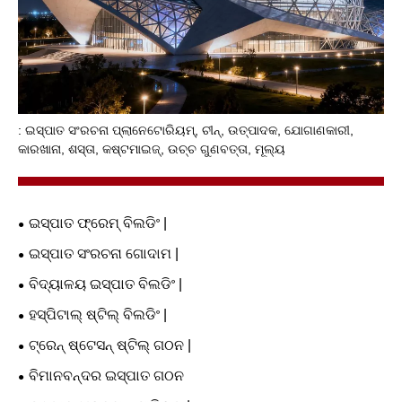
: ଇସ୍ପାତ ସଂରଚନା ପ୍ଲାନେଟୋରିୟମ୍, ଚୀନ୍, ଉତ୍ପାଦକ, ଯୋଗାଣକାରୀ,
କାରଖାନା, ଶସ୍ତା, କଷ୍ଟମାଇଜ୍, ଉଚ୍ଚ ଗୁଣବତ୍ତା, ମୂଲ୍ୟ
ଇସ୍ପାତ ଫ୍ରେମ୍ ବିଲଡିଂ |
ଇସ୍ପାତ ସଂରଚନା ଗୋଦାମ |
ବିଦ୍ୟାଳୟ ଇସ୍ପାତ ବିଲଡିଂ |
ହସ୍ପିଟାଲ୍ ଷ୍ଟିଲ୍ ବିଲଡିଂ |
ଟ୍ରେନ୍ ଷ୍ଟେସନ୍ ଷ୍ଟିଲ୍ ଗଠନ |
ବିମାନବନ୍ଦର ଇସ୍ପାତ ଗଠନ