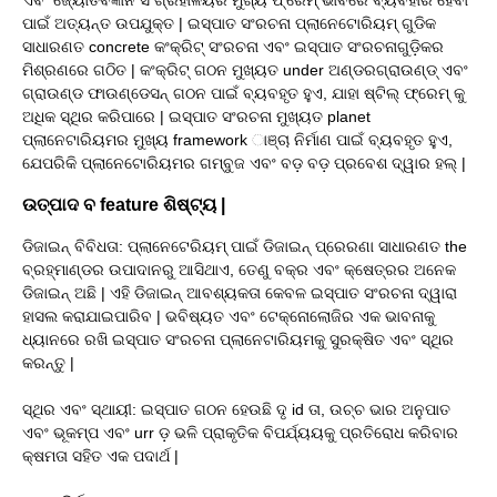
ପାଇଁ ଅତ୍ୟନ୍ତ ଉପଯୁକ୍ତ | ଇସ୍ପାତ ସଂରଚନା ପ୍ଲାନେଟୋରିୟମ୍ ଗୁଡିକ
ସାଧାରଣତ concrete କଂକ୍ରିଟ୍ ସଂରଚନା ଏବଂ ଇସ୍ପାତ ସଂରଚନାଗୁଡ଼ିକର
ମିଶ୍ରଣରେ ଗଠିତ | କଂକ୍ରିଟ୍ ଗଠନ ମୁଖ୍ୟତ under ଅଣ୍ଡରଗ୍ରାଉଣ୍ଡ୍ ଏବଂ
ଗ୍ରାଉଣ୍ଡ ଫାଉଣ୍ଡେସନ୍ ଗଠନ ପାଇଁ ବ୍ୟବହୃତ ହୁଏ, ଯାହା ଷ୍ଟିଲ୍ ଫ୍ରେମ୍ କୁ
ଅଧିକ ସ୍ଥିର କରିପାରେ | ଇସ୍ପାତ ସଂରଚନା ମୁଖ୍ୟତ planet
ପ୍ଲାନେଟାରିୟମର ମୁଖ୍ୟ framework ାଞ୍ଚା ନିର୍ମାଣ ପାଇଁ ବ୍ୟବହୃତ ହୁଏ,
ଯେପରିକି ପ୍ଲାନେଟୋରିୟମର ଗମ୍ବୁଜ ଏବଂ ବଡ଼ ବଡ଼ ପ୍ରବେଶ ଦ୍ୱାର ହଲ୍ |
ଉତ୍ପାଦ ବ feature ଶିଷ୍ଟ୍ୟ |
ଡିଜାଇନ୍ ବିବିଧତା: ପ୍ଲାନେଟେରିୟମ୍ ପାଇଁ ଡିଜାଇନ୍ ପ୍ରେରଣା ସାଧାରଣତ the
ବ୍ରହ୍ମାଣ୍ଡର ଉପାଦାନରୁ ଆସିଥାଏ, ତେଣୁ ବକ୍ର ଏବଂ କ୍ଷେତ୍ରର ଅନେକ
ଡିଜାଇନ୍ ଅଛି | ଏହି ଡିଜାଇନ୍ ଆବଶ୍ୟକତା କେବଳ ଇସ୍ପାତ ସଂରଚନା ଦ୍ୱାରା
ହାସଲ କରାଯାଇପାରିବ | ଭବିଷ୍ୟତ ଏବଂ ଟେକ୍ନୋଲୋଜିର ଏକ ଭାବନାକୁ
ଧ୍ୟାନରେ ରଖି ଇସ୍ପାତ ସଂରଚନା ପ୍ଲାନେଟାରିୟମକୁ ସୁରକ୍ଷିତ ଏବଂ ସ୍ଥିର
କରନ୍ତୁ |
ସ୍ଥିର ଏବଂ ସ୍ଥାୟୀ: ଇସ୍ପାତ ଗଠନ ହେଉଛି ଦୃ id ତା, ଉଚ୍ଚ ଭାର ଅନୁପାତ
ଏବଂ ଭୂକମ୍ପ ଏବଂ urr ଡ଼ ଭଳି ପ୍ରାକୃତିକ ବିପର୍ଯ୍ୟୟକୁ ପ୍ରତିରୋଧ କରିବାର
କ୍ଷମତା ସହିତ ଏକ ପଦାର୍ଥ |