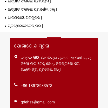
ଇସ୍ପାତ ସଂରଚନା ଷ୍ଟାଡିୟମ୍ |
ଇସ୍ପାତ ସଂରଚନା ପ୍ରଦର୍ଶନୀ ହଲ୍ |
ଧାରଣକାରୀ ଘରଗୁଡିକ |
ପ୍ରିଫ୍ରେକେଟେଡ୍ ଘର |
ଯୋଗାଯୋଗ ସୂଚନା

ନମ୍ବର 568, ୟାନକିଙ୍ଗ ପ୍ରଥମ ଶ୍ରେଣୀ ରୋଡ୍,
ଜିମୋ ହାଇ-ଟେକ୍ ଜୋନ୍, କଳିଙ୍ଗଡୋ ସିଟି,
ଚାନ୍ଦୋଙ୍ଗ୍ ପ୍ରଦେଶ, ଚୀନ୍ |

+86-18678983573

qdehss@gmail.com