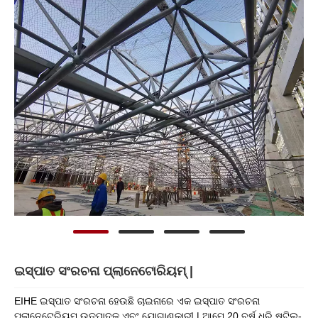
ଇସ୍ପାତ ସଂରଚନା ପ୍ଲାନେଟୋରିୟମ୍ |
EIHE ଇସ୍ପାତ ସଂରଚନା ହେଉଛି ଚାଇନାରେ ଏକ ଇସ୍ପାତ ସଂରଚନା
ପ୍ଲାନେଟେରିୟମ୍ ଉତ୍ପାଦକ ଏବଂ ଯୋଗାଣକାରୀ | ଆମେ 20 ବର୍ଷ ଧରି ଷ୍ଟିଲ୍-