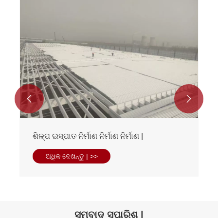


ଇଣ୍ଡଷ୍ଟ୍ରିଆଲ୍ ଷ୍ଟିଲ୍ ଆପାର୍ଟମେଣ୍ଟ
କମ୍ପ୍ଲେକ୍ସ |
ଅଧିକ ଦେଖନ୍ତୁ | >>
ସମ୍ବାଦ ସୁପାରିଶ |