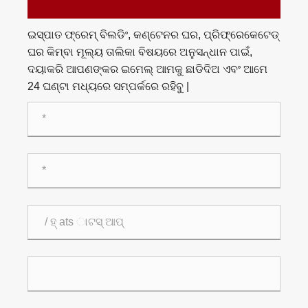
ଇସ୍ପାତ ଫ୍ରେମ୍ ବିଲଡିଂ, କଣ୍ଟେନର ଘର, ପ୍ରିଫ୍ରେକେଟେଡ୍
ଘର କିମ୍ବା ମୂଲ୍ୟ ତାଲିକା ବିଷୟରେ ଅନୁସନ୍ଧାନ ପାଇଁ,
ଦୟାକରି ଆପଣଙ୍କର ଇମେଲ୍ ଆମକୁ ଛାଡିଦିଅ ଏବଂ ଆମେ
24 ଘଣ୍ଟା ମଧ୍ୟରେ ସମ୍ପର୍କରେ ରହିବୁ |