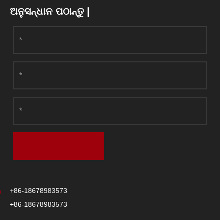
ଅନୁସନ୍ଧାନ ପଠାନ୍ତୁ |
+86-18678983573
+86-18678983573