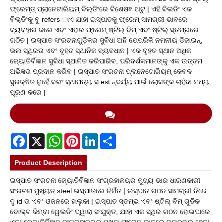
ଫ୍ରେମ୍ଡ୍ ପ୍ଲାନେଟାରିୟମ୍ ବିଲ୍ଡିଂରେ ବିଶେଷଜ୍ଞ ଅଟୁ | ଏହି ବିଲଡିଂ ଏକ
ବିଲ୍ଡିଂକୁ ବୁ refers ାଏ ଯାହା ଇସ୍ପାତକୁ ଫ୍ରେମ୍ ସାମଗ୍ରୀ ଭାବରେ
ବ୍ୟବହାର କରେ ଏବଂ ଏହାର ଫ୍ରେମ୍ ଷ୍ଟିଲ୍ ବିମ୍ ଏବଂ ଷ୍ଟିଲ୍ ସ୍ତମ୍ଭରେ
ଗଠିତ | ଇସ୍ପାତ ସଂରଚନାଗୁଡ଼ିକର ସୁବିଧା ଅଛି ଯେପରିକି ନମନୀୟ ଡିଜାଇନ୍,
ଭଲ ସ୍ଥିରତା ଏବଂ ବୃହତ ସ୍ଥାନିକ ବ୍ୟବଧାନ | ଏକ ବୃହତ ସ୍ଥାନ ଅଧିକ
ଜ୍ୟୋତିର୍ବିଜ୍ଞାନ ସୁବିଧା ସ୍ଥାନିତ କରିପାରିବ, ପରିଦର୍ଶକମାନଙ୍କୁ ଏକ ଉତ୍ତମ
ଅଭିଜ୍ଞତା ପ୍ରଦାନ କରିବ | ଇସ୍ପାତ ସଂରଚନା ପ୍ଲାନେଟୋରିୟମ୍ କେବଳ
ସୁରକ୍ଷିତ ନୁହେଁ ବରଂ ସ୍ଥାପତ୍ୟ ସ est ନ୍ଦର୍ଯ୍ୟ ପାଇଁ ଲୋକଙ୍କ ଚାହିଦା ମଧ୍ୟ
ପୂରଣ କରେ |
Facebook
X
WhatsApp
Pinterest
LinkedIn
Share
Product Description
ଇସ୍ପାତ ସଂରଚନା ଜ୍ୟୋତିର୍ବିଜ୍ଞାନ ସଂଗ୍ରହାଳୟର ମୁଖ୍ୟ ଭାର ଧାରଣକାରୀ
ସଂରଚନା ମୁଖ୍ୟତ steel ଇସ୍ପାତରେ ନିର୍ମିତ | ଇସ୍ପାତ ଗଠନ ସାମଗ୍ରୀ ନିଜେ
ଦୃ id ତା ଏବଂ ଓଜନରେ ହାଲୁକା | ଇସ୍ପାତ ସ୍ତମ୍ଭ ଏବଂ ଷ୍ଟିଲ୍ ବିମ୍ ଗୁଡିକ
ବୋଲ୍ଟ କିମ୍ବା ୱେଲଡିଂ ଦ୍ୱାରା ସଂଯୁକ୍ତ, ଯାହା ଏକ ସ୍ଥିର ଗଠନ ହୋଇପାରେ
ଏବଂ ଜ୍ୟୋତିର୍ବିଜ୍ଞାନ ସଂଗ୍ରହାଳୟର ମୁଖ୍ୟ ଫ୍ରେମ୍ ଭାବରେ ବ୍ୟବହାର ହେବା