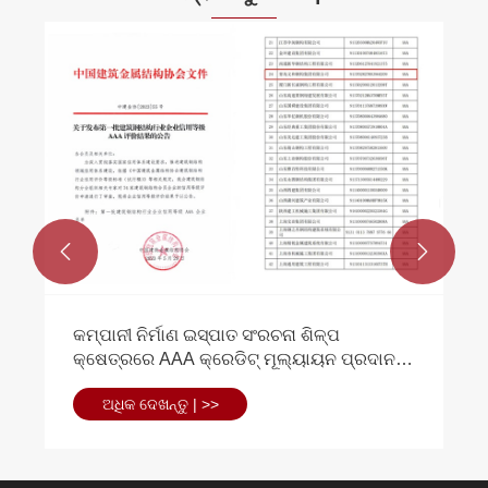


ଏକ ପ୍ରାଥମିକ ଇସ୍ପାତ ଫ୍ରେମ୍ ଅଫିସ୍ ବିଲ୍ଡିଂ
କିପରି ସମ୍ପତ୍ତି ମୂଲ୍ୟ ଉପରେ କିପରି ପ୍ରଭାବ
ପକାଇଥାଏ?
ଅଧିକ ଦେଖନ୍ତୁ | >>